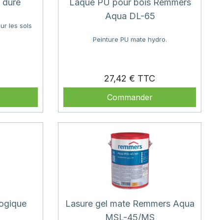
 dure
Laque PU pour bois Remmers
Aqua DL-65
ur les sols
Peinture PU mate hydro.
Prix
Prix
27,42 €
Commander
logique
Lasure gel mate Remmers Aqua
MSL-45/MS