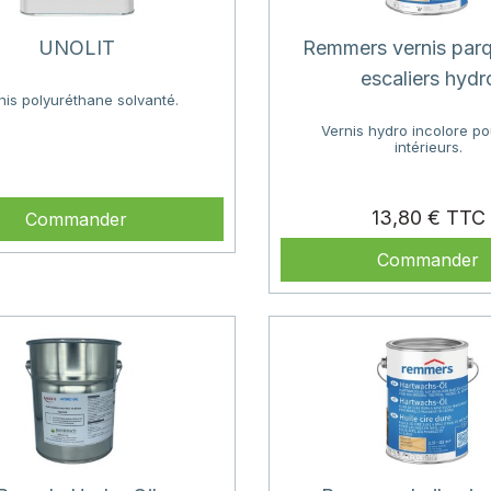
UNOLIT
Remmers vernis parq
escaliers hydr
nis polyuréthane solvanté.
Vernis hydro incolore po
intérieurs.
13,80 €
Commander
Commander