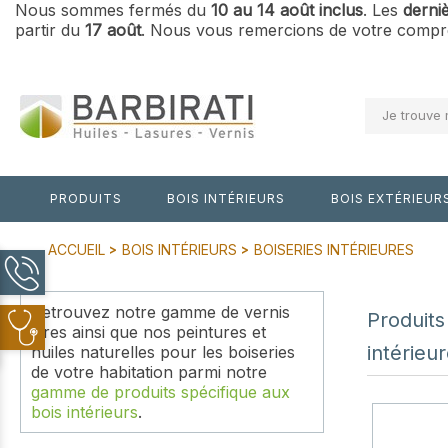
Nous sommes fermés du
10 au 14 août inclus
. Les
derni
partir du
17 août
. Nous vous remercions de votre compré
Je trouve 
PRODUITS
BOIS INTÉRIEURS
BOIS EXTÉRIEUR
ACCUEIL
BOIS INTÉRIEURS
BOISERIES INTÉRIEURES
Retrouvez notre gamme de vernis
Produits
cires ainsi que nos peintures et
intérieu
huiles naturelles pour les boiseries
de votre habitation parmi notre
gamme de produits spécifique aux
bois intérieurs
.