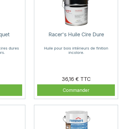
quet
Racer's Huile Cire Dure
cires dures
Huile pour bois intérieurs de finition
rs.
incolore.
rix
Prix
36,16 €
Commander