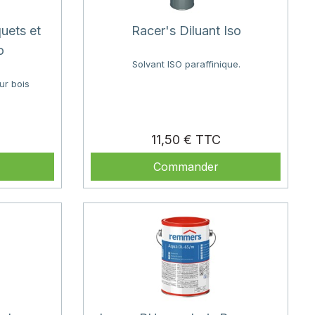
uets et
Racer's Diluant Iso
o
Solvant ISO paraffinique.
ur bois
Prix
Prix
11,50 €
Commander