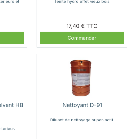
érieurs et
Teinte hydro effet vieux bois.
Prix
Prix
17,40 €
Commander
olvant HB
Nettoyant D-91
Diluant de nettoyage super-actif.
ntérieur.