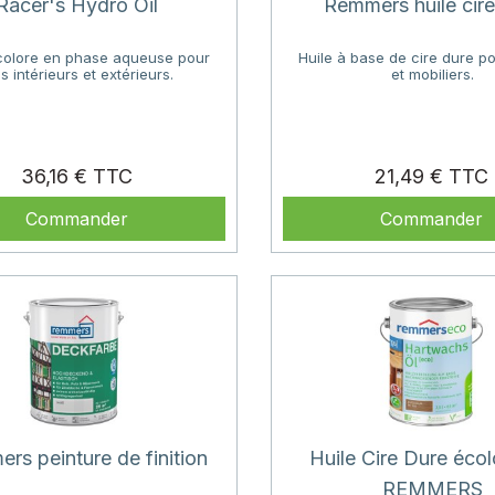
Racer's Hydro Oil
Remmers huile cire
ncolore en phase aqueuse pour
Huile à base de cire dure po
s intérieurs et extérieurs.
et mobiliers.
Prix
36,16 €
21,49 €
Commander
Commander
rs peinture de finition
Huile Cire Dure éco
REMMERS