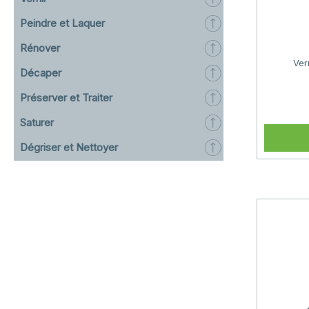
Peindre et Laquer
Rénover
Ver
Décaper
Préserver et Traiter
Saturer
Dégriser et Nettoyer