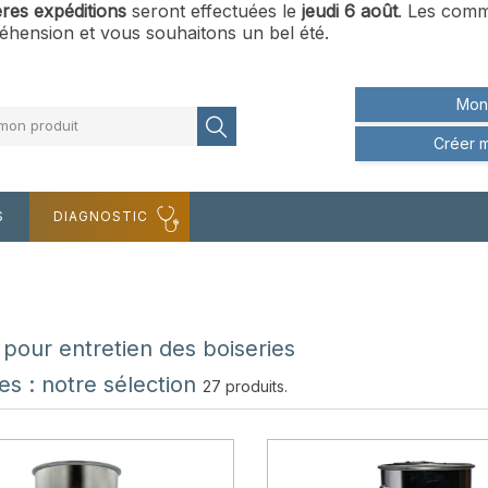
ères expéditions
seront effectuées le
jeudi 6 août
. Les comm
hension et vous souhaitons un bel été.
Mon
mon produit
Créer 
S
DIAGNOSTIC
 pour entretien des boiseries
res : notre sélection
27 produits.