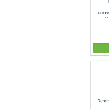
Huile i
boi
Remme