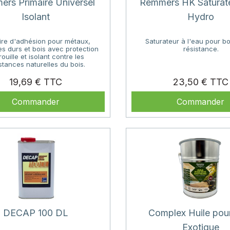
rs Primaire Universel
Remmers HK Saturate
Isolant
Hydro
ire d'adhésion pour métaux,
Saturateur à l'eau pour b
es durs et bois avec protection
résistance.
rouille et isolant contre les
tances naturelles du bois.
Prix
19,69 €
23,50 €
Commander
Commander
DECAP 100 DL
Complex Huile pou
Exotique