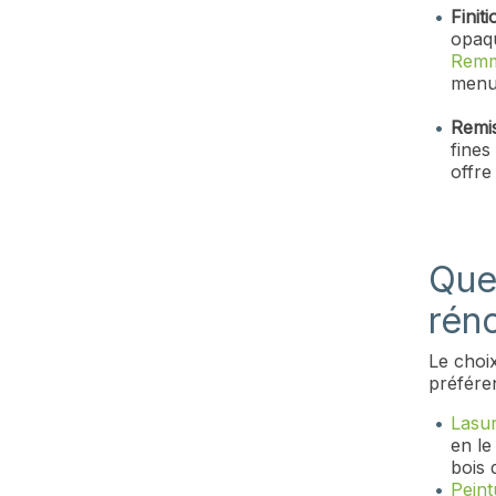
Finit
opaqu
Rem
menui
Remis
fines
offre
Quel
rén
Le choix
préféren
Lasu
en le
bois 
Peint