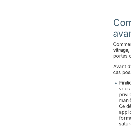
Com
avan
Commenc
vitrage,
portes 
Avant d'
cas poss
Finit
vous 
privi
maniè
Ce dé
appli
forme
satur