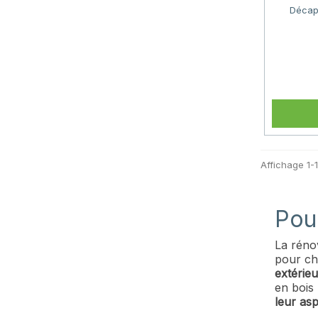
Décapa
Affichage 1-1
Pou
La réno
pour ch
extérie
en bois
leur as