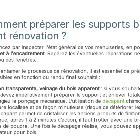
ment préparer les supports b
t rénovation ?
ez par inspecter l'état général de vos menuiseries, en por
 et à l'encadrement
. Repérez les éventuelles réparations n
ou des fenêtres.
entamer le processus de rénovation, il est essentiel de pr
ibles en fonction du rendu final souhaité :
ion transparente, veinage du bois apparent
: si vous souhait
devez impérativement préparer le support et enlever totalem
légiez le ponçage mécanique. L’utilisation de
décapant
chimi
re localisée et de façon minutieuse (risque de détériorer les 
capant permet de cristalliser les anciens produits de finition
qué, après 1 à 2 minutes d’action, il faut frotter avec une bro
 de poudre. Une fois le décapage réalisé, vous pouvez ap
ateur pour bois.