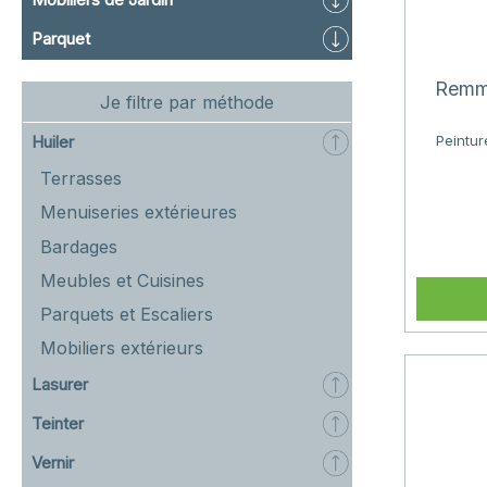
Parquet
Remme
Je filtre par méthode
Huiler
Peintur
Terrasses
Menuiseries extérieures
Bardages
Meubles et Cuisines
Parquets et Escaliers
Mobiliers extérieurs
Lasurer
Teinter
Vernir