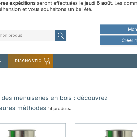
ères expéditions
seront effectuées le
jeudi 6 août
. Les comm
hension et vous souhaitons un bel été.
Mon
mon produit
Créer 
S
DIAGNOSTIC
des menuiseries en bois : découvrez
lleures méthodes
14 produits.