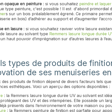
ion opaque en peinture
: si vous souhaitez
peindre et laquer
e type peinture, c'est possible ! Il est d'abord primordial
mer
s sur un bois préalablement égrené. Ce primaire permet
serie en bois) d’adhérer au support et d’augmenter l’accro
e en lasure
: si vous souhaitez raviver votre lasure exist
 de lasure au solvant type
Remmers lasure longue durée U
 un haut pouvoir d’imprégnation sur d’autres lasures à l’ea
s types de produits de finitio
ovation de ses menuiseries en
 des produits de finition dépend de divers facteurs tels que 
ces esthétiques. Voici un aperçu des options disponibles :
re
: la Remmers lasure longue durée UV au solvant est idéal
 protégeant des UV et des intempéries. Elle possède un lar
déjà présents dans l’environnement de votre maison ou pour
ure
: la Remmers peinture de finition est parfaite pour app