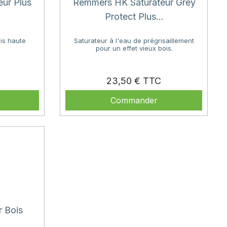
ur Plus
Remmers HK Saturateur Grey
Protect Plus...
ois haute
Saturateur à l'eau de prégrisaillement
pour un effet vieux bois.
Prix
Prix
23,50 €
Commander
r Bois