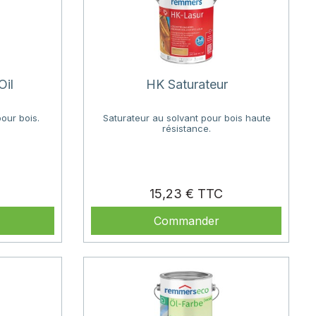
Oil
HK Saturateur
our bois.
Saturateur au solvant pour bois haute
résistance.
rix
Prix
15,23 €
Commander