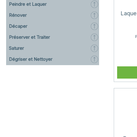
Peindre et Laquer
Laque
Rénover
Décaper
Préserver et Traiter
Saturer
Dégriser et Nettoyer