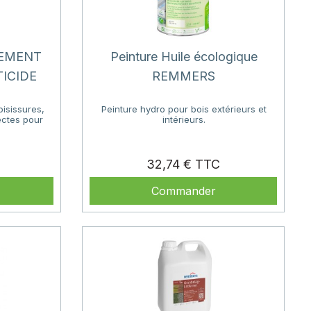
EMENT
Peinture Huile écologique
TICIDE
REMMERS
oisissures,
Peinture hydro pour bois extérieurs et
ectes pour
intérieurs.
Prix
Prix
32,74 €
Commander