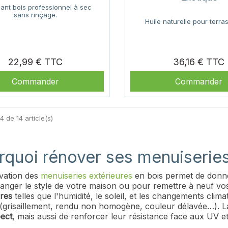
nt bois professionnel à sec
sans rinçage.
Huile naturelle pour terra
Prix
P
22,99 €
36,16 €
Commander
Commander
4 de 14 article(s)
rquoi rénover ses menuiseries
vation des
menuiseries extérieures
en bois permet de donne
anger le style de votre maison ou pour remettre à neuf vos
ures
telles que l'humidité, le soleil, et les changements clim
 (grisaillement, rendu non homogène, couleur délavée…). 
pect
, mais aussi de renforcer leur résistance face aux UV e