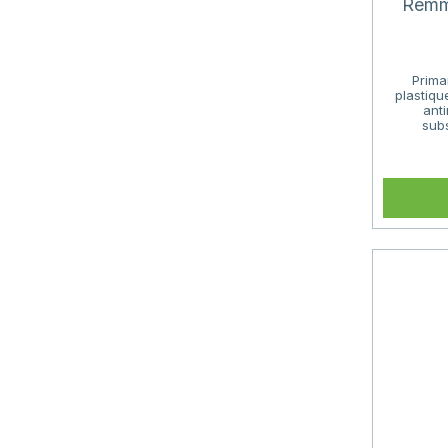
Remme
Prima
plastiqu
anti
subs