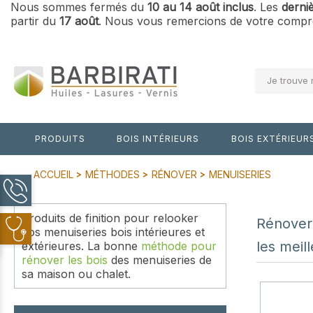
Nous sommes fermés du
10 au 14 août inclus
. Les
derni
partir du
17 août
. Nous vous remercions de votre compré
Je trouve 
PRODUITS
BOIS INTÉRIEURS
BOIS EXTÉRIEUR
ACCUEIL
MÉTHODES
RÉNOVER
MENUISERIES
Produits de finition pour relooker
Rénover 
vos menuiseries bois intérieures et
les mei
extérieures. La bonne
méthode pour
rénover les bois
des menuiseries de
sa maison ou chalet.