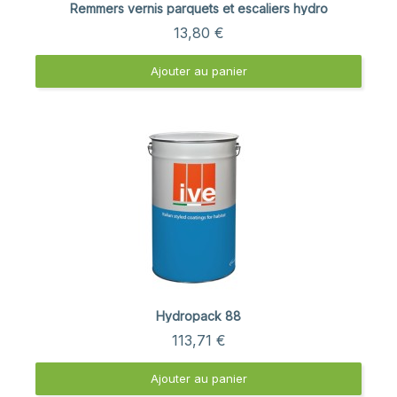
Aperçu rapide
Remmers vernis parquets et escaliers hydro
13,80 €
Ajouter au panier
Aperçu rapide
Hydropack 88
113,71 €
Ajouter au panier