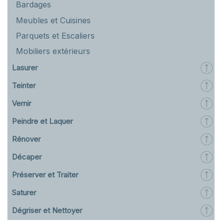
Bardages
Meubles et Cuisines
Parquets et Escaliers
Mobiliers extérieurs
Lasurer
Teinter
Vernir
Peindre et Laquer
Rénover
Décaper
Préserver et Traiter
Saturer
Dégriser et Nettoyer