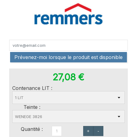
Prévenez-moi lorsque le produit est disponible
27,08 €
Contenance LIT :
Teinte :
Quantité :
+
-