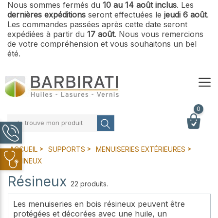
Nous sommes fermés du
10 au 14 août inclus
. Les
dernières expéditions
seront effectuées le
jeudi 6 août
.
Les commandes passées après cette date seront
expédiées à partir du
17 août
. Nous vous remercions
de votre compréhension et vous souhaitons un bel
été.
0
Je trouve mon produit
ACCUEIL
SUPPORTS
MENUISERIES EXTÉRIEURES
RÉSINEUX
Résineux
22 produits.
Les menuiseries en bois résineux peuvent être
protégées et décorées avec une huile, un