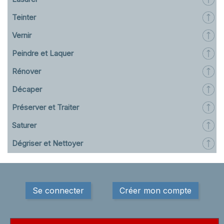
Teinter
Vernir
Peindre et Laquer
Rénover
Décaper
Préserver et Traiter
Saturer
Dégriser et Nettoyer
Se connecter
Créer mon compte