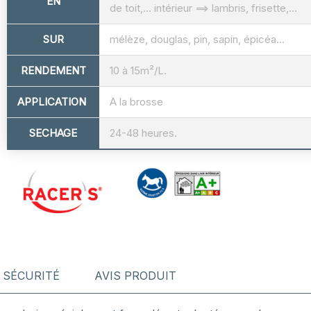
EN
de toit,... intérieur ==> lambris, frisette,...
SUR
mélèze, douglas, pin, sapin, épicéa...
RENDEMENT
10 à 15m²/L.
APPLICATION
A la brosse
SECHAGE
24-48 heures.
SÉCURITÉ
AVIS PRODUIT