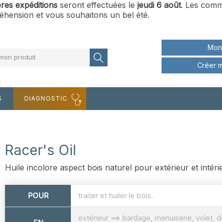
ères expéditions
seront effectuées le
jeudi 6 août
. Les comm
hension et vous souhaitons un bel été.
Mon
mon produit
Créer 
S
DIAGNOSTIC
Racer's Oil
Huile incolore aspect bois naturel pour extérieur et intéri
POUR
traiter et huiler le bois.
extérieur ==> bardage, menuiserie, volet,