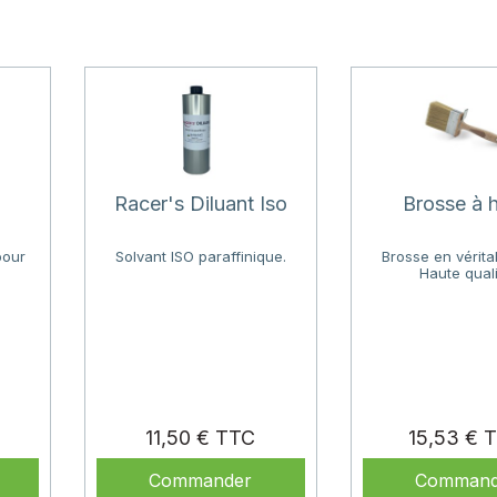
Racer's Diluant Iso
Brosse à h
pour
Solvant ISO paraffinique.
Brosse en vérita
Haute quali
Prix
Prix
11,50 €
15,53 €
Commander
Command