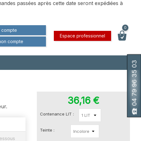
andes passées après cette date seront expédiées à
0
 compte
Espace professionnel
mon compte
04 79 96 35 03
36,16 €
eur.
Contenance LIT :
Teinte :
 dessous