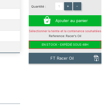
+
-
Quantité :
Ajouter au panier
Sélectionner la teinte et la contenance souhaitées
Reference:
Racer's Oil
EN STOCK - EXPÉDIÉ SOUS 48H
FT Racer Oil