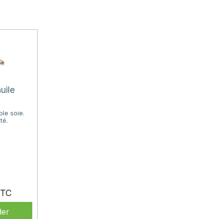
uile
ble soie.
té.
Prix
er