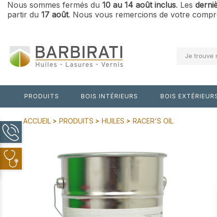
Nous sommes fermés du
10 au 14 août inclus
. Les
derni
partir du
17 août
. Nous vous remercions de votre compré
Je trouve 
PRODUITS
BOIS INTÉRIEURS
BOIS EXTÉRIEUR
ACCUEIL
PRODUITS
HUILES
RACER'S OIL