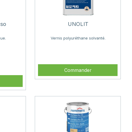
Iso
UNOLIT
que.
Vernis polyuréthane solvanté.
rix
Commander