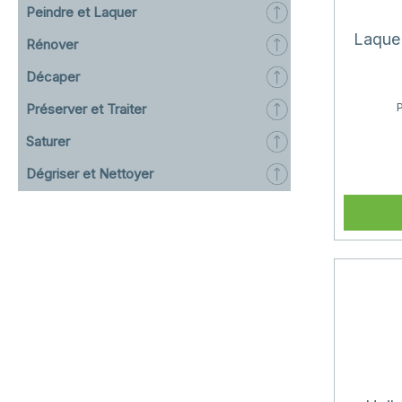
Peindre et Laquer
Laque
Rénover
Décaper
Préserver et Traiter
Saturer
Dégriser et Nettoyer