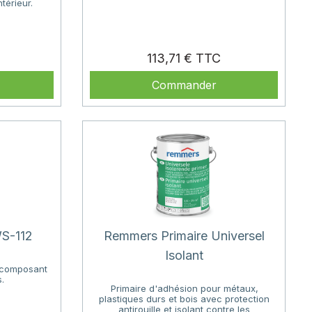
térieur.
Prix
Prix
113,71 €
Commander
WS-112
Remmers Primaire Universel
Isolant
nocomposant
.
Primaire d'adhésion pour métaux,
plastiques durs et bois avec protection
antirouille et isolant contre les