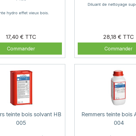
Diluant de nettoyage supe
nte hydro effet vieux bois.
Prix
P
17,40 €
28,18 €
Commander
Commander
 teinte bois solvant HB
Remmers teinte bois
005
004