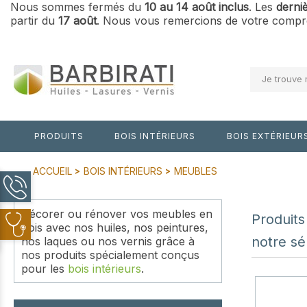
Nous sommes fermés du
10 au 14 août inclus
. Les
derni
partir du
17 août
. Nous vous remercions de votre compré
Je trouve 
PRODUITS
BOIS INTÉRIEURS
BOIS EXTÉRIEUR
ACCUEIL
BOIS INTÉRIEURS
MEUBLES
Décorer ou rénover vos meubles en
Produits
bois avec nos huiles, nos peintures,
notre sé
nos laques ou nos vernis grâce à
nos produits spécialement conçus
pour les
bois intérieurs
.