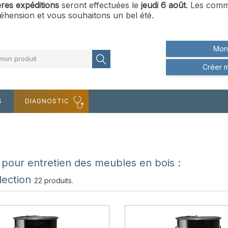
ères expéditions
seront effectuées le
jeudi 6 août
. Les comm
hension et vous souhaitons un bel été.
Mon
mon produit
Créer 
S
DIAGNOSTIC
 pour entretien des meubles en bois :
lection
22 produits.