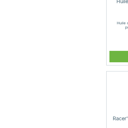
Huil
Huile 
p
Racer'