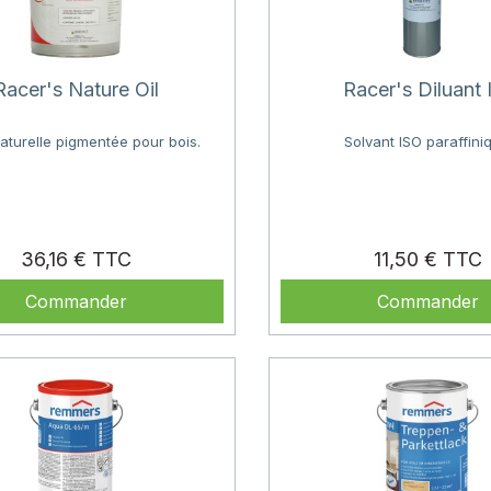
Racer's Nature Oil
Racer's Diluant 
naturelle pigmentée pour bois.
Solvant ISO paraffini
Prix
P
36,16 €
11,50 €
Commander
Commander