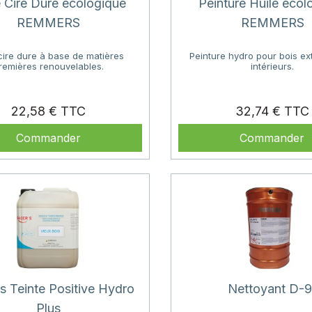
e Cire Dure écologique
Peinture Huile écol
REMMERS
REMMERS
cire dure à base de matières
Peinture hydro pour bois ext
remières renouvelables.
intérieurs.
Prix
22,58 €
32,74 €
Commander
Commander
s Teinte Positive Hydro
Nettoyant D-9
Plus