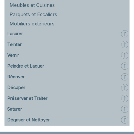
Meubles et Cuisines
Parquets et Escaliers
Mobiliers extérieurs
Lasurer
Teinter
Vernir
Peindre et Laquer
Rénover
Décaper
Préserver et Traiter
Saturer
Dégriser et Nettoyer