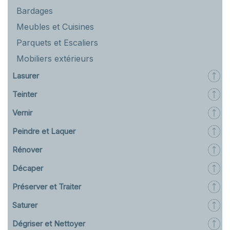
Bardages
Meubles et Cuisines
Parquets et Escaliers
Mobiliers extérieurs
Lasurer
Teinter
Vernir
Peindre et Laquer
Rénover
Décaper
Préserver et Traiter
Saturer
Dégriser et Nettoyer