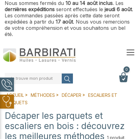
Nous sommes fermés du
10 au 14 août inclus
. Les
dernières expéditions
seront effectuées le
jeudi 6 août
.
Les commandes passées après cette date seront
expédiées à partir du
17 août
. Nous vous remercions
de votre compréhension et vous souhaitons un bel
été.
0
Je trouve mon produit
ACCUEIL
MÉTHODES
DÉCAPER
ESCALIERS ET
PARQUETS
Décaper les parquets et
escaliers en bois : découvrez
les meilleures méthodes
1 produit.