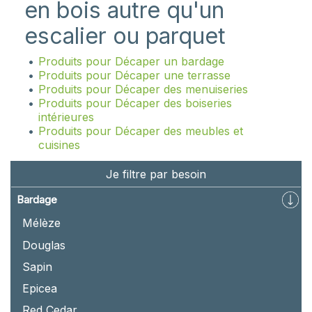
en bois autre qu'un
escalier ou parquet
Produits pour Décaper un bardage
Produits pour Décaper une terrasse
Produits pour Décaper des menuiseries
Produits pour Décaper des boiseries
intérieures
Produits pour Décaper des meubles et
cuisines
Je filtre par besoin
Bardage
Mélèze
Douglas
Sapin
Epicea
Red Cedar