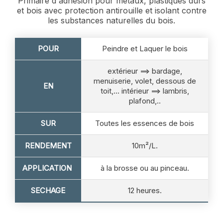
Primaire d'adhésion pour métaux, plastiques durs
et bois avec protection antirouille et isolant contre
les substances naturelles du bois.
POUR
Peindre et Laquer le bois
extérieur ==> bardage,
menuiserie, volet, dessous de
EN
toit,... intérieur ==> lambris,
plafond,..
SUR
Toutes les essences de bois
RENDEMENT
10m²/L.
APPLICATION
à la brosse ou au pinceau.
SECHAGE
12 heures.