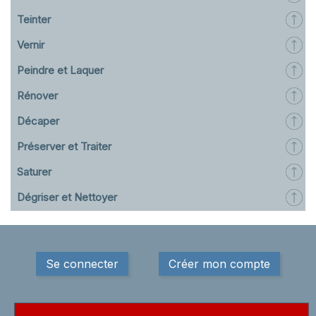
Teinter
Vernir
Peindre et Laquer
Rénover
Décaper
Préserver et Traiter
Saturer
Dégriser et Nettoyer
Se connecter
Créer mon compte