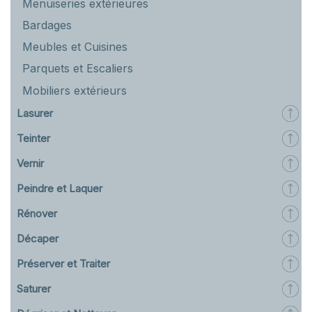
Menuiseries extérieures
Bardages
Meubles et Cuisines
Parquets et Escaliers
Mobiliers extérieurs
Lasurer
Teinter
Vernir
Peindre et Laquer
Rénover
Décaper
Préserver et Traiter
Saturer