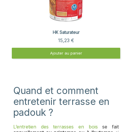
Aperçu rapide
HK Saturateur
15,23 €
Ajouter au panier
Quand et comment
entretenir terrasse en
padouk ?
L’entretien des terrasses en bois
se fait