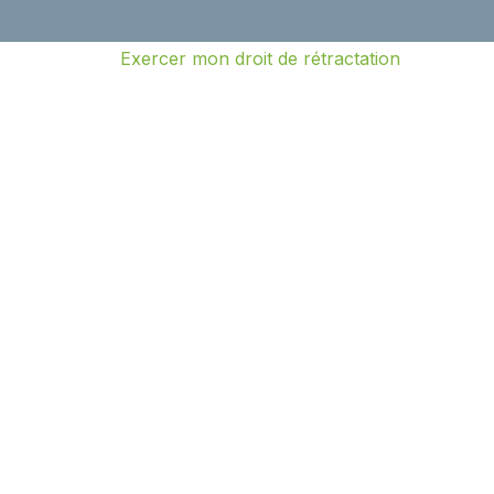
Exercer mon droit de rétractation
e
eurs
eurs
 diagnostic