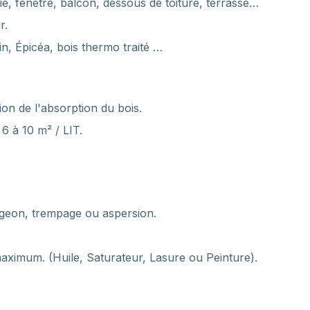
ie, fenêtre, balcon, dessous de toiture, terrasse…
r.
n, Épicéa, bois thermo traité …
ion de l'absorption du bois.
 6 à 10 m² / LIT.
igeon, trempage ou aspersion.
maximum. (Huile, Saturateur, Lasure ou Peinture).