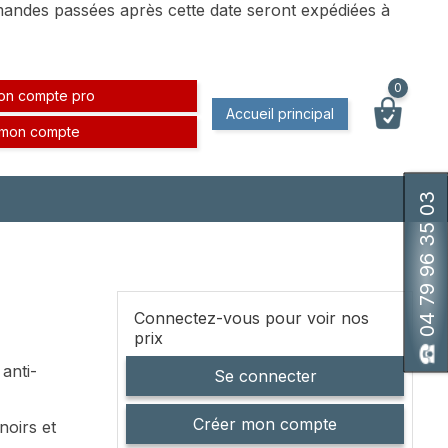
andes passées après cette date seront expédiées à
0
on compte pro
Accueil principal
 mon compte
04 79 96 35 03
Connectez-vous pour voir nos
prix
anti-
Se connecter
Créer mon compte
noirs et