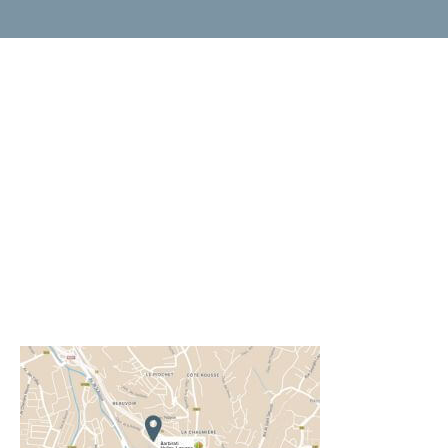
Barbirati
450 Chem. de la Rotonde
73000 Chambéry
France
04 79 96 35 03
info@barbirati.fr
Du lundi au jeudi : 8h00 – 12h00 et 13h30 – 17h30
Le vendredi : 8h00 – 12h00 et 13h30 – 16h30