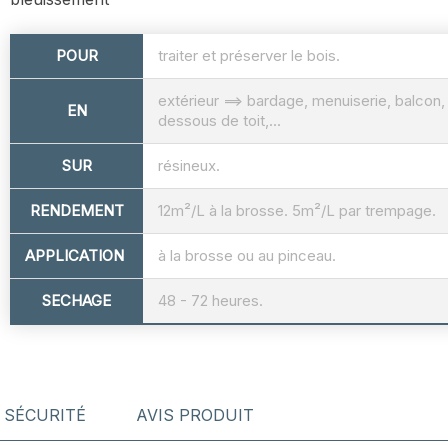
POUR
traiter et préserver le bois.
extérieur ==> bardage, menuiserie, balcon,
EN
dessous de toit,...
SUR
résineux.
RENDEMENT
12m²/L à la brosse. 5m²/L par trempage.
APPLICATION
à la brosse ou au pinceau.
SECHAGE
48 - 72 heures.
SÉCURITÉ
AVIS PRODUIT