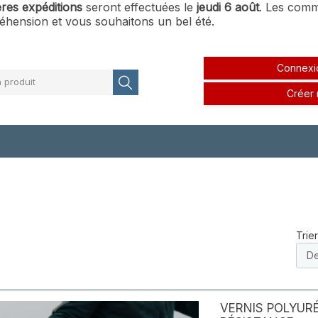
ères expéditions
seront effectuées le
jeudi 6 août
. Les comm
hension et vous souhaitons un bel été.
Connexi
 produit
Créer
Trier
VERNIS POLYUR