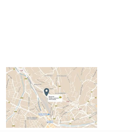
Barbirati
450 Chem. de la Rotonde
73000 Chambéry
France
04 79 96 35 03
info@barbirati.fr
Du lundi au jeudi : 8h00 – 12h00 et 13h30 – 17h30
Le vendredi : 8h00 – 12h00 et 13h30 – 16h30