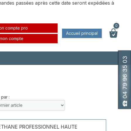
andes passées après cette date seront expédiées à
0
on compte pro
Accueil principal
 mon compte
04 79 96 35 03
 par :
ÉTHANE PROFESSIONNEL HAUTE